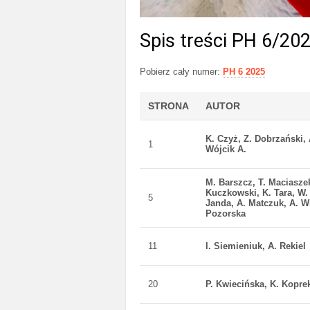
Spis treści PH 6/20
Pobierz cały numer:
PH 6 2025
STRONA
AUTOR
K. Czyż, Z. Dobrzański,
1
Wójcik A.
M. Barszcz, T. Maciasze
Kuczkowski, K. Tara, W.
5
Janda, A. Matczuk, A. W
Pozorska
11
I. Siemieniuk, A. Rekiel
20
P. Kwiecińska, K. Koprek