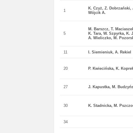
K. Czyż, Z. Dobrzański,
1
Wójcik A.
M. Barszcz, T. Maciasze
5
K. Tara, W. Szpyrka, K. 
A. Wieliczko, M. Pozors
11
I. Siemieniuk, A. Rekiel
20
P. Kwiecińska, K. Koprek
27
J. Kapustka, M. Budzyń
30
K. Stadnicka, M. Pszczo
34