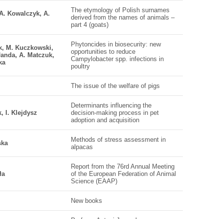
The etymology of Polish surnames
 A. Kowalczyk, A.
derived from the names of animals –
part 4 (goats)
Phytoncides in biosecurity: new
k, M. Kuczkowski,
opportunities to reduce
Janda, A. Matczuk,
Campylobacter spp. infections in
ka
poultry
The issue of the welfare of pigs
Determinants influencing the
, I. Klejdysz
decision-making process in pet
adoption and acquisition
Methods of stress assessment in
ska
alpacas
Report from the 76rd Annual Meeting
ła
of the European Federation of Animal
Science (EAAP)
New books