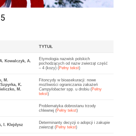
25
TYTUŁ
Etymologia nazwisk polskich
 A. Kowalczyk, A.
pochodzących od nazw zwierząt część
– 4 (kozy) (
Pełny tekst
)
k, M.
Fitoncydy w bioasekuracji: nowe
 Szpyrka, K.
możliwości ograniczania zakażeń
ieliczko, M.
Campylobacter
spp. u drobiu (
Pełny
tekst
)
Problematyka dobrostanu trzody
chlewnej (
Pełny tekst
)
Determinanty decyzji o adopcji i zakupie
, I. Klejdysz
zwierząt (
Pełny tekst
)