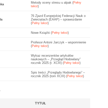
Metody oceny stresu u alpak (
Pełny
ska
tekst
)
76 Zjazd Europejskiej Federacji Nauk o
ła
Zwierzętach (EAAP) – sprawozdanie
(
Pełny tekst
)
Nowe Książki (
Pełny tekst
)
Profesor Antoni Jarczyk – wspomnienie
(
Pełny tekst
)
Wykaz recenzentów artykułów
naukowych – „Przegląd Hodowlany”
rocznik 2025 (t. XCIII) (
Pełny tekst
)
Spis treści „Przeglądu Hodowlanego” –
rocznik 2025 (tom XCIII) (
Pełny tekst
)
5
TYTUŁ