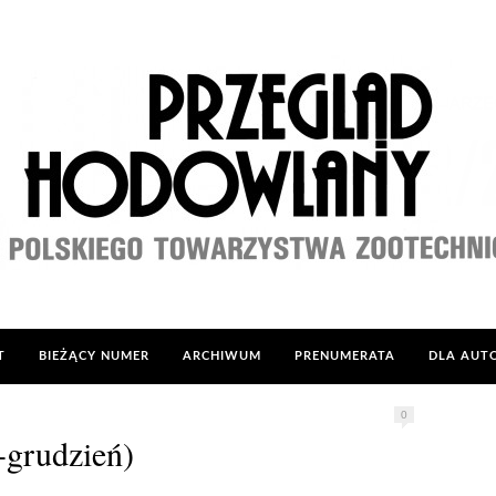
T
BIEŻĄCY NUMER
ARCHIWUM
PRENUMERATA
DLA AU
0
-grudzień)