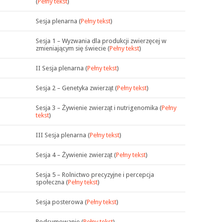
(
Pełny tekst
)
Sesja plenarna (
Pełny tekst
)
Sesja 1 – Wyzwania dla produkcji zwierzęcej w
zmieniającym się świecie (
Pełny tekst
)
II Sesja plenarna (
Pełny tekst
)
Sesja 2 – Genetyka zwierząt (
Pełny tekst
)
Sesja 3 – Żywienie zwierząt i nutrigenomika (
Pełny
tekst
)
III Sesja plenarna (
Pełny tekst
)
Sesja 4 – Żywienie zwierząt (
Pełny tekst
)
Sesja 5 – Rolnictwo precyzyjne i percepcja
społeczna (
Pełny tekst
)
Sesja posterowa (
Pełny tekst
)
Podsumowanie (
Pełny tekst
)