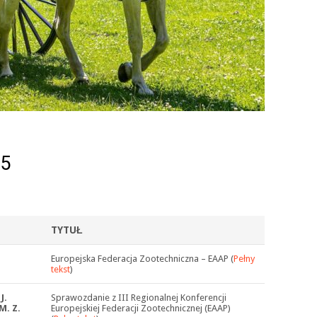
25
TYTUŁ
Europejska Federacja Zootechniczna – EAAP (
Pełny
tekst
)
J.
Sprawozdanie z III Regionalnej Konferencji
M. Z.
Europejskiej Federacji Zootechnicznej (EAAP)