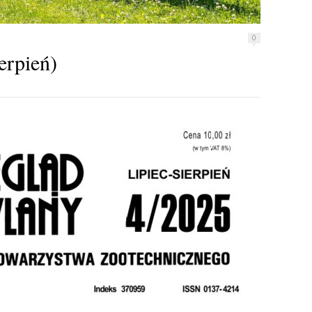
0
erpień)