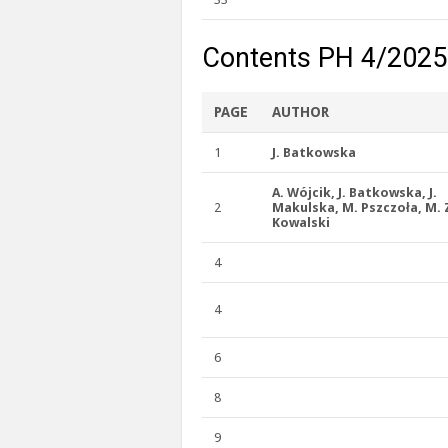
Contents PH 4/2025
PAGE
AUTHOR
1
J. Batkowska
A. Wójcik, J. Batkowska, J.
2
Makulska, M. Pszczoła, M. 
Kowalski
4
4
6
8
9