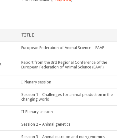
TITLE
European Federation of Animal Science – EAAP
Report from the 3rd Regional Conference of the
Z.
European Federation of Animal Science (EAAP)
I Plenary session
Session 1 – Challenges for animal production in the
changing world
II Plenary session
Session 2 – Animal genetics
Session 3 – Animal nutrition and nutrigenomics