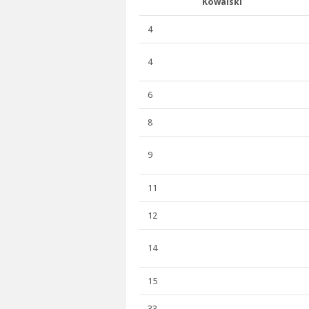
Kowalski
4
4
6
8
9
11
12
14
15
33